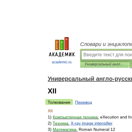
Словари и энциклоп
academic.ru
Универсальный англо-русский словарь
Универсальный англо-русск
XII
Толкование
Перевод
XII
1
)
Компьютерная
техника:
eXecution
and
I
2
)
Техника:
X
-
ray
image
intensifier
3
)
Математика:
Roman
Numeral
12