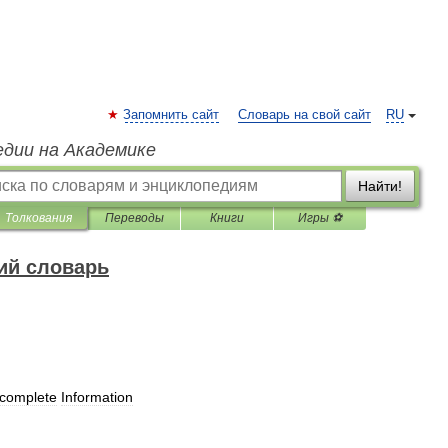
Запомнить сайт
Словарь на свой сайт
RU
едии на Академике
Найти!
Толкования
Переводы
Книги
Игры ⚽
ий словарь
ncomplete
Information