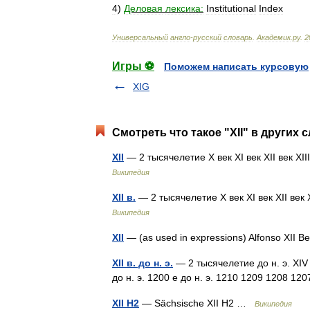
4
)
Деловая
лексика:
Institutional
Index
Универсальный
англо
-
русский
словарь
.
Академик
.
ру
.
2
Игры ⚽
Поможем написать курсовую
XIG
Смотреть что такое "XII" в других 
XII
— 2 тысячелетие X век XI век XII век X
Википедия
XII в.
— 2 тысячелетие X век XI век XII век
Википедия
XII
— (as used in expressions) Alfonso XII Ben
XII в. до н. э.
— 2 тысячелетие до н. э. XIV век
до н. э. 1200 е до н. э. 1210 1209 1208 
XII H2
— Sächsische XII H2 …
Википедия