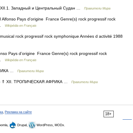
XII.1. Западный и Центральный Судан …
Правители Мира
I Alfonso Pays d’origine France Genre(s) rock progressif rock
t …
Wikipédia en Français
usical rock progressif rock symphonique Années d activité 1988
onso Pays d’origine France Genre(s) rock progressif rock
t …
Wikipédia en Français
ФРИКА …
Правители Мира
 ⇑ XII. ТРОПИЧЕСКАЯ АФРИКА …
Правители Мира
ка
,
Реклама на сайте
18+
omla,
Drupal,
WordPress, MODx.