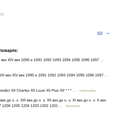
011
.
XIII
словарях:
III век XIV век 1090 е 1091 1092 1093 1094 1095 1096 1097 …
 XIII век XIV век 1090 е 1091 1092 1093 1094 1095 1096 1097 …
edict XII Charles XII Louis XII Pius XII * * * …
Universalium
 до н. э. XIII век до н. э. XII век до н. э. XI век до н. э. X век
1207 1206 1205 1204 1203 1202 1201 …
Википедия