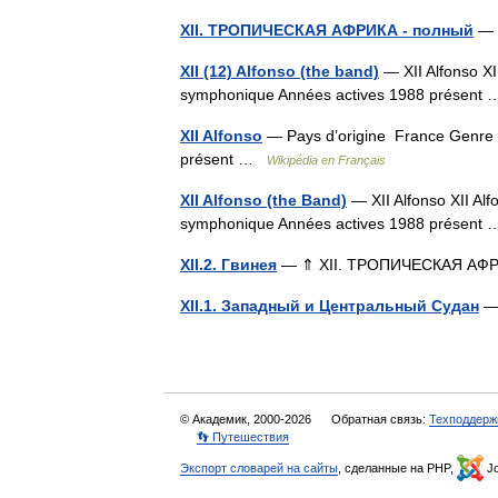
XII. ТРОПИЧЕСКАЯ АФРИКА - полный
— 
XII (12) Alfonso (the band)
— XII Alfonso XI
symphonique Années actives 1988 présen
XII Alfonso
— Pays d’origine France Genre m
présent …
Wikipédia en Français
XII Alfonso (the Band)
— XII Alfonso XII Alf
symphonique Années actives 1988 présen
XII.2. Гвинея
— ⇑ XII. ТРОПИЧЕСКАЯ А
XII.1. Западный и Центральный Судан
—
© Академик, 2000-2026
Обратная связь:
Техподдерж
👣 Путешествия
Экспорт словарей на сайты
, сделанные на PHP,
Jo